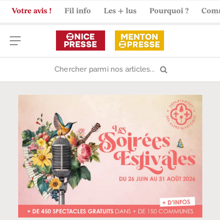
Votre avis !
Fil info
Les + lus
Pourquoi ?
Com