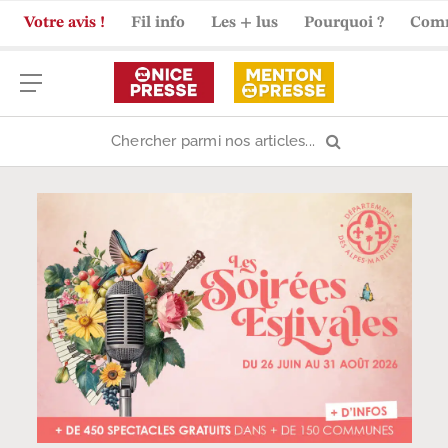
Votre avis !
Fil info
Les + lus
Pourquoi ?
Com