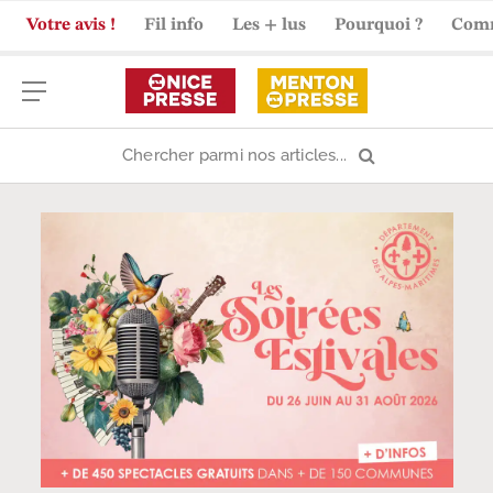
Votre avis !
Fil info
Les + lus
Pourquoi ?
Com