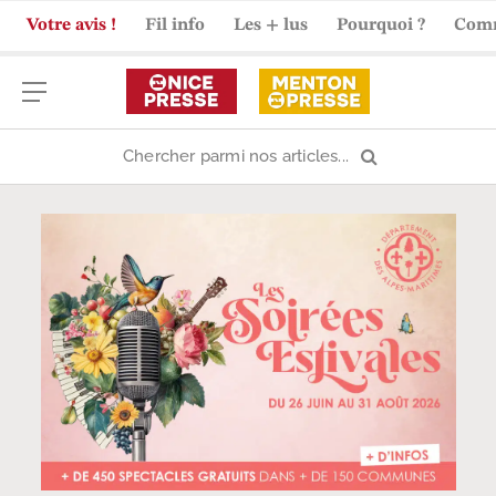
Votre avis !
Fil info
Les + lus
Pourquoi ?
Com