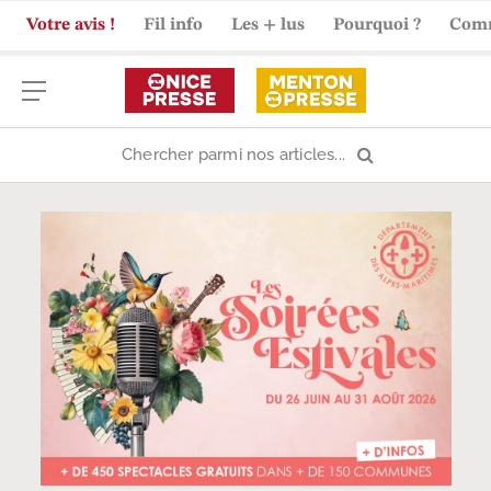
Votre avis !
Fil info
Les + lus
Pourquoi ?
Com