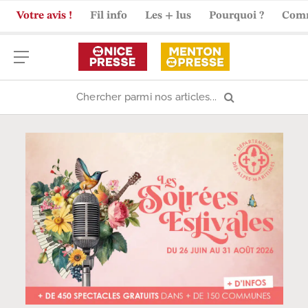
Votre avis !
Fil info
Les + lus
Pourquoi ?
Com