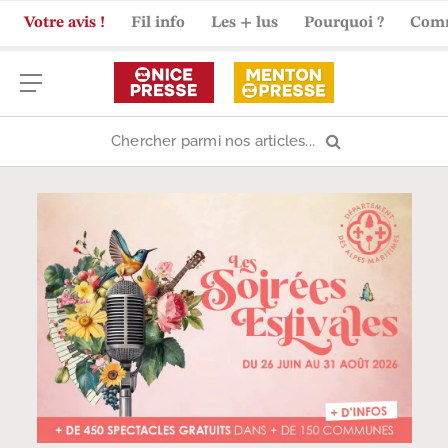
Votre avis !
Fil info
Les + lus
Pourquoi ?
Com