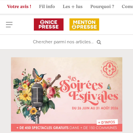
Votre avis !
Fil info
Les + lus
Pourquoi ?
Com