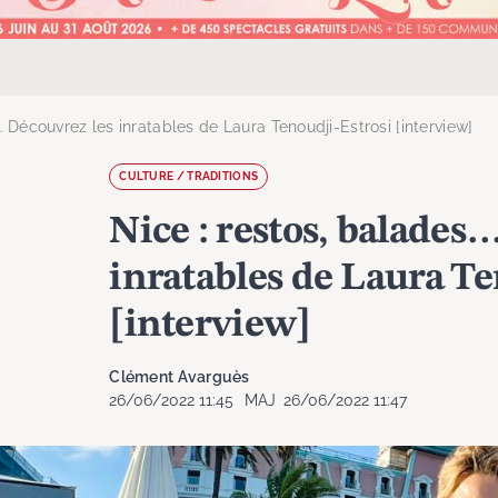
… Découvrez les inratables de Laura Tenoudji-Estrosi [interview]
CULTURE / TRADITIONS
Nice : restos, balades
inratables de Laura Te
[interview]
Clément Avarguès
26/06/2022 11:45
MAJ
26/06/2022 11:47