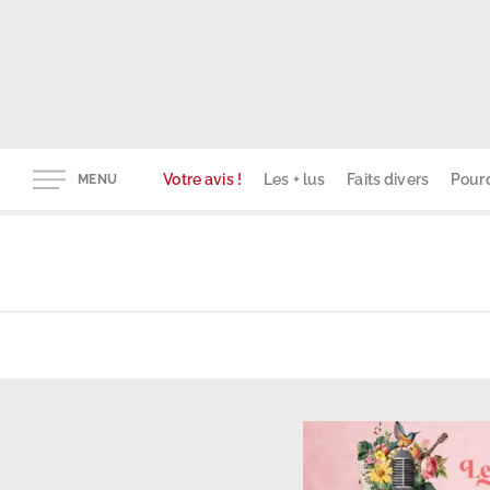
Votre avis !
Les + lus
Faits divers
Pourq