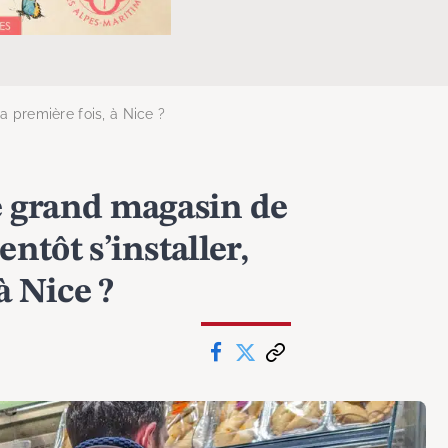
la première fois, à Nice ?
ce grand magasin de
entôt s’installer,
à Nice ?