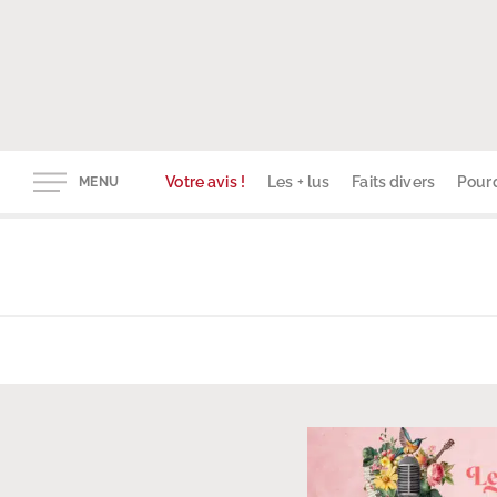
Votre avis !
Les + lus
Faits divers
Pourq