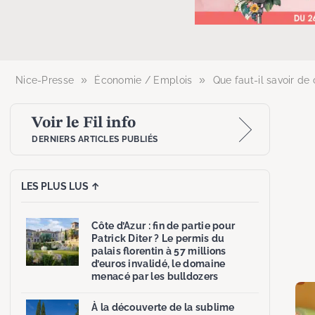
»
»
Nice-Presse
Économie / Emplois
Que faut-il savoir de 
Voir le Fil info
DERNIERS ARTICLES PUBLIÉS
LES PLUS LUS ↑
Côte d’Azur : fin de partie pour
Patrick Diter ? Le permis du
palais florentin à 57 millions
d’euros invalidé, le domaine
menacé par les bulldozers
À la découverte de la sublime