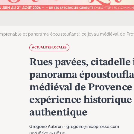
imprenable et panorama époustouflant : ce joyau médiéval de Prov
ACTUALITÉS LOCALES
Rues pavées, citadelle
panorama époustouflan
médiéval de Provence 
expérience historique 
authentique
Grégoire Aubron - gregoire@nicepresse.com
02/06/2025 06:00