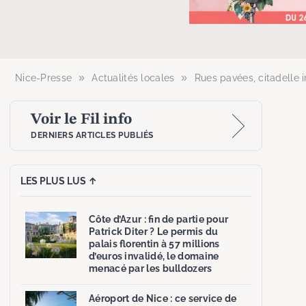
»
»
Nice-Presse
Actualités locales
Rues pavées, citadelle 
Voir le Fil info
DERNIERS ARTICLES PUBLIÉS
LES PLUS LUS ↑
Côte d’Azur : fin de partie pour
Patrick Diter ? Le permis du
palais florentin à 57 millions
d’euros invalidé, le domaine
menacé par les bulldozers
Aéroport de Nice : ce service de