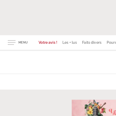
Votre avis !
Les + lus
Faits divers
Pourq