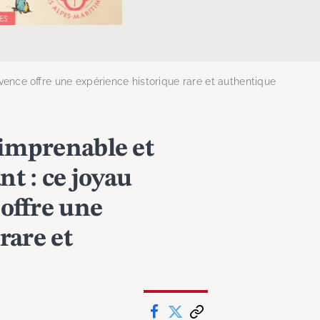
ence offre une expérience historique rare et authentique
 imprenable et
t : ce joyau
offre une
rare et