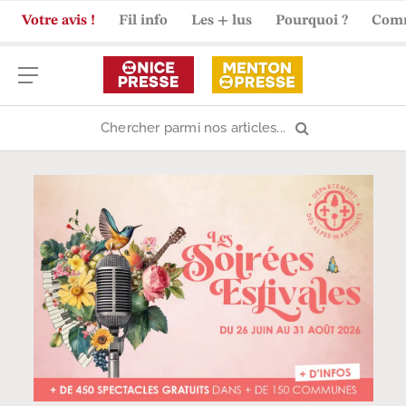
Votre avis !
Fil info
Les + lus
Pourquoi ?
Com