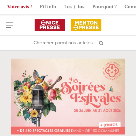
Votre avis !
Fil info
Les + lus
Pourquoi ?
Com