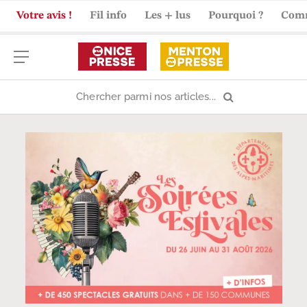
Votre avis !
Fil info
Les + lus
Pourquoi ?
Com