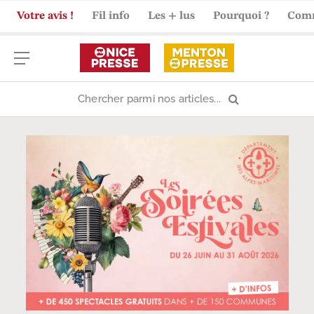
Votre avis !
Fil info
Les + lus
Pourquoi ?
Com