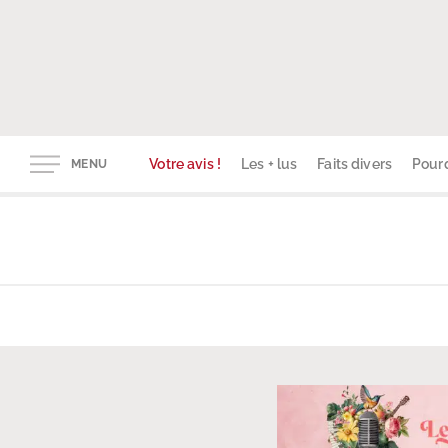
Votre avis !
Les + lus
Faits divers
Pourq