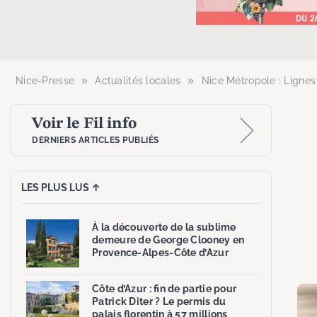
»
»
Nice-Presse
Actualités locales
Nice Métropole : Lignes
Voir le Fil info
DERNIERS ARTICLES PUBLIÉS
LES PLUS LUS ↑
À la découverte de la sublime
demeure de George Clooney en
Provence-Alpes-Côte d’Azur
Côte d’Azur : fin de partie pour
Patrick Diter ? Le permis du
palais florentin à 57 millions