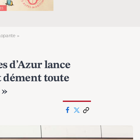
alopante »
es d’Azur lance
t dément toute
 »