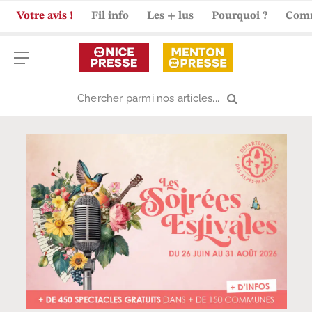
Votre avis !
Fil info
Les + lus
Pourquoi ?
Com