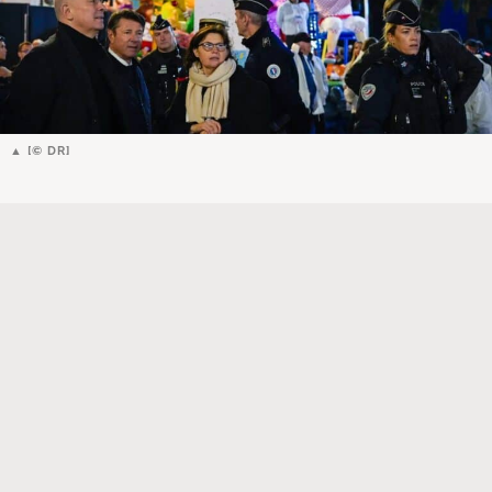
[© DR]