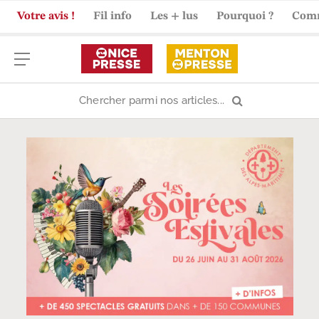
Votre avis !
Fil info
Les + lus
Pourquoi ?
Com