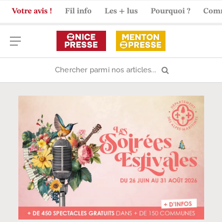
Votre avis !
Fil info
Les + lus
Pourquoi ?
Com