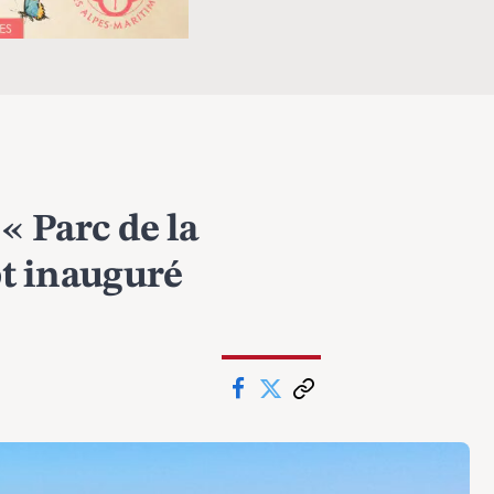
 « Parc de la
t inauguré