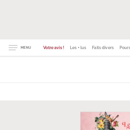
Votre avis !
Les + lus
Faits divers
Pourq