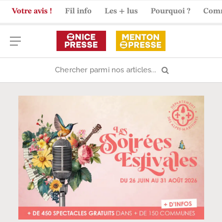
Votre avis !
Fil info
Les + lus
Pourquoi ?
Com