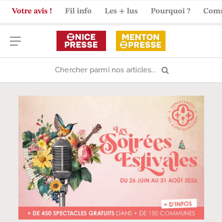
Votre avis !
Fil info
Les + lus
Pourquoi ?
Com