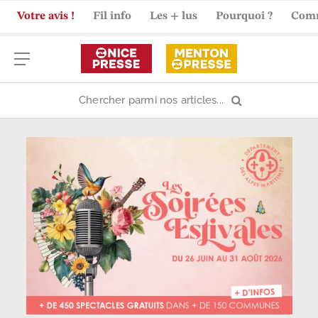
Votre avis !
Fil info
Les + lus
Pourquoi ?
Com