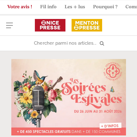
Votre avis !
Fil info
Les + lus
Pourquoi ?
Com