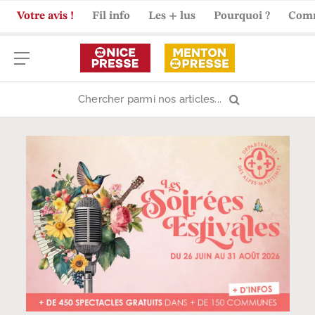
Votre avis !
Fil info
Les + lus
Pourquoi ?
Com