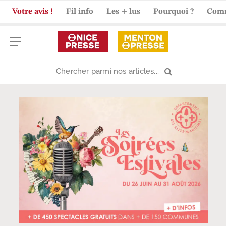
Votre avis !
Fil info
Les + lus
Pourquoi ?
Com