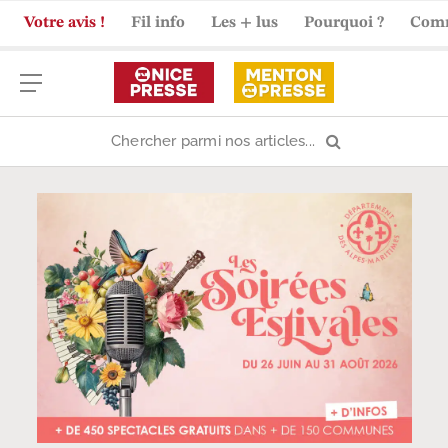
Votre avis !
Fil info
Les + lus
Pourquoi ?
Com