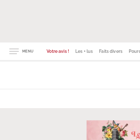
Votre avis !
Les + lus
Faits divers
Pourq