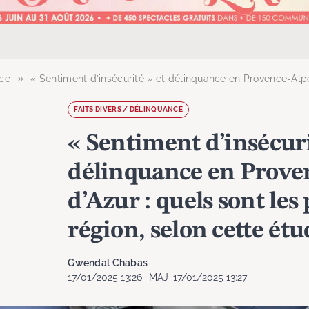
»
nce
« Sentiment d’insécurité » et délinquance en Provence-Alpes-Côte d
FAITS DIVERS / DÉLINQUANCE
« Sentiment d’insécuri
délinquance en Prove
d’Azur : quels sont les 
région, selon cette étu
Gwendal Chabas
17/01/2025 13:26
MAJ
17/01/2025 13:27