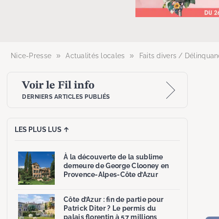
»
»
Nice-Presse
Actualités locales
Faits divers / Délinqua
Voir le Fil info
DERNIERS ARTICLES PUBLIÉS
LES PLUS LUS ↑
À la découverte de la sublime
demeure de George Clooney en
Provence-Alpes-Côte d’Azur
Côte d’Azur : fin de partie pour
Patrick Diter ? Le permis du
palais florentin à 57 millions