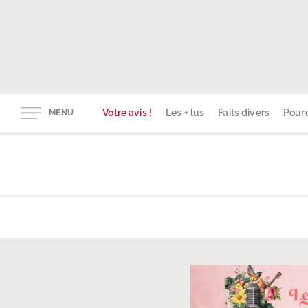
Votre avis !
Les + lus
Faits divers
Pourq