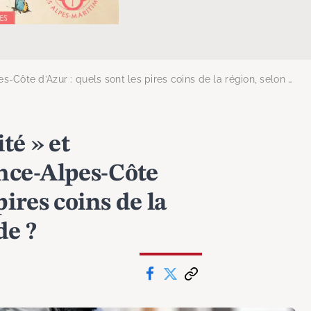
’Azur : quels sont les pires coins de la région, selon cette étude ?
té » et
nce-Alpes-Côte
pires coins de la
de ?