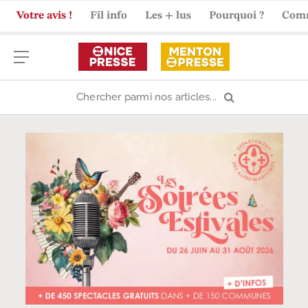
Votre avis !
Fil info
Les + lus
Pourquoi ?
Com