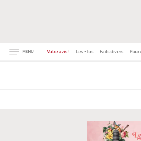
Votre avis !
Les + lus
Faits divers
Pourq