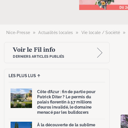
»
»
»
Nice-Presse
Actualités locales
Vie locale / Société
Voir le Fil info
DERNIERS ARTICLES PUBLIÉS
LES PLUS LUS ↑
Côte d’Azur : fin de partie pour
Patrick Diter ? Le permis du
palais florentin à 57 millions
d’euros invalidé, le domaine
menacé par les bulldozers
À la découverte de la sublime